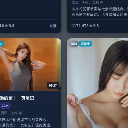
主演：
咏梅、沈腾 等
本片将犯罪节奏与社会议题结合，
言克制而有后劲。《写给站台的第
信》由王小帅掌舵，咏梅、沈腾担
线；取景与声音设计凸显日本城市
18
9.3
72,478
9.3
动漫
适合...
新加
比
连载中
99:27
港的第十一页笔记
2024
赵丽颖、汤唯 等
解日本合拍语境下的战争表达，
海港的第十一页笔记》值得关注：