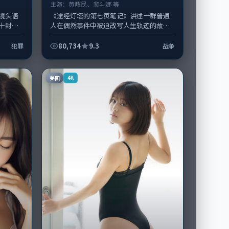
主演：
黄政民、裴斗娜 等
镜头语
《途经灯塔的第七页笔记》讲述一群普通
十封
人在偶然事件中被迫改写人生轨迹的故
纲主
事，战争类型元素服务于人物刻画而非噱
质感，
头。导演陈凯歌擅长留白叙事，黄政民、
80,734
9.3
犯罪
战争
裴...
美国
4K