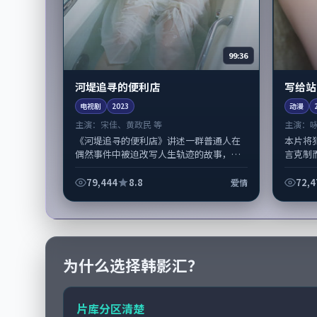
99:36
河堤追寻的便利店
写给站
电视剧
2023
动漫
主演：
宋佳、黄政民 等
主演：
《河堤追寻的便利店》讲述一群普通人在
本片将
偶然事件中被迫改写人生轨迹的故事，爱
言克制
情类型元素服务于人物刻画而非噱头。导
信》由
演曾国祥擅长留白叙事，宋佳、黄政民的...
线；取
79,444
8.8
72,4
爱情
适合...
为什么选择韩影汇？
片库分区清楚