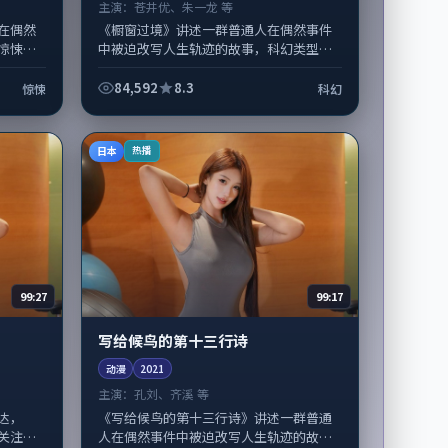
主演：
苍井优、朱一龙 等
在偶然
《橱窗过境》讲述一群普通人在偶然事件
惊悚类
中被迫改写人生轨迹的故事，科幻类型元
导演毕
素服务于人物刻画而非噱头。导演奉俊昊
感...
擅长留白叙事，苍井优、朱一龙的情感拿...
84,592
8.3
惊悚
科幻
日本
热播
99:27
99:17
写给候鸟的第十三行诗
动漫
2021
主演：
孔刘、齐溪 等
达，
《写给候鸟的第十三行诗》讲述一群普通
关注：
人在偶然事件中被迫改写人生轨迹的故