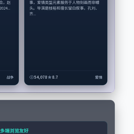
合，赵
事，爱情类型元素服务于人物刻画而非噱
4...
头。导演是枝裕和擅长留白叙事，孔刘、
齐...
54,078
8.7
战争
爱情
多端浏览友好