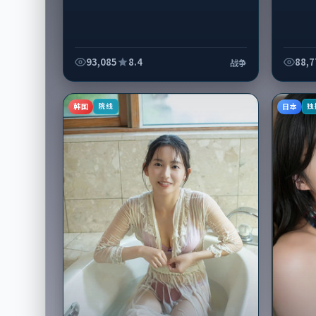
93,085
8.4
88,7
战争
韩国
日本
院线
独