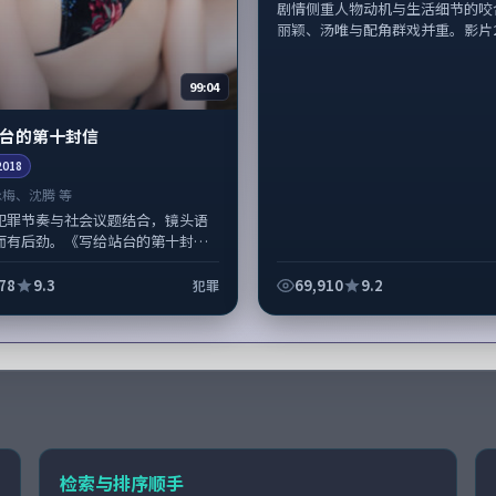
剧情侧重人物动机与生活细节的咬
丽颖、汤唯与配角群戏并重。影片202
99:04
台的第十封信
2018
咏梅、沈腾 等
犯罪节奏与社会议题结合，镜头语
而有后劲。《写给站台的第十封
王小帅掌舵，咏梅、沈腾担纲主
景与声音设计凸显日本城市质感，
78
9.3
69,910
9.2
犯罪
检索与排序顺手