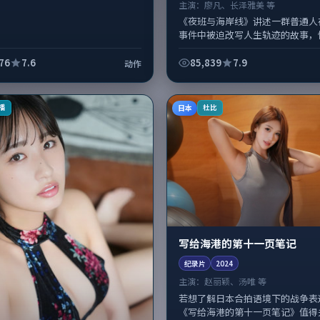
主演：
廖凡、长泽雅美 等
《夜班与海岸线》讲述一群普通人
事件中被迫改写人生轨迹的故事，
型元素服务于人物刻画而非噱头。
赣擅长留白叙事，廖凡、长泽雅美的情
76
7.6
85,839
7.9
动作
日本
播
杜比
写给海港的第十一页笔记
纪录片
2024
主演：
赵丽颖、汤唯 等
若想了解日本合拍语境下的战争表
《写给海港的第十一页笔记》值得