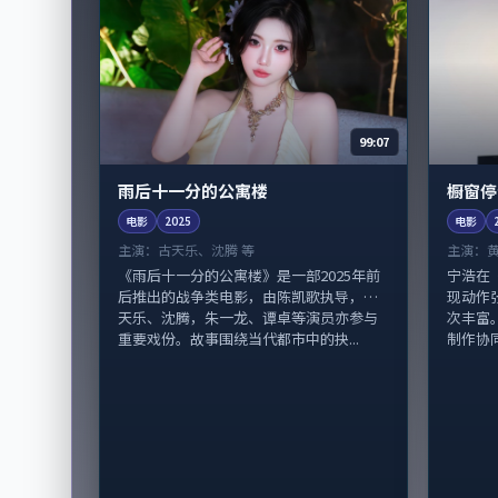
99:07
雨后十一分的公寓楼
橱窗停
电影
2025
电影
主演：
古天乐、沈腾 等
主演：
《雨后十一分的公寓楼》是一部2025年前
宁浩在
后推出的战争类电影，由陈凯歌执导，古
现动作
天乐、沈腾，朱一龙、谭卓等演员亦参与
次丰富
重要戏份。故事围绕当代都市中的抉...
制作协同，