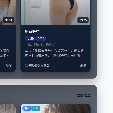
99:54
99:05
橱窗等待
电视剧
2020
主演：
河正宇、杨幂 等
在偶然
本片将爱情节奏与社会议题结合，镜头语
动作类
言克制而有后劲。《橱窗等待》由朴赞郁
导演韦
掌舵，河正宇、杨幂担纲主线；取景与声
贤...
音设计凸显美国城市质感，适合偏好写实...
60,455
9.2
动作
爱情
完整榜单
日本
杜比