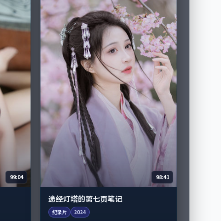
99:04
98:41
途经灯塔的第七页笔记
纪录片
2024