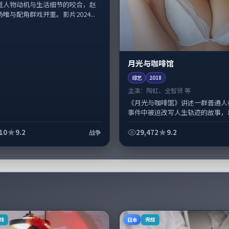
重人物动机与生活细节的咬合，赵
唯与配角群戏并重。影片2024...
月光与咖啡馆
综艺
2018
主演：
陶虹、全智贤 等
《月光与咖啡馆》讲述一群普通人
事件中被迫改写人生轨迹的故事，
型元素服务于人物刻画而非噱头。
斯·安德森擅长留白叙事，陶虹、全智
10
9.2
29,472
9.2
战争
日本
线
完结