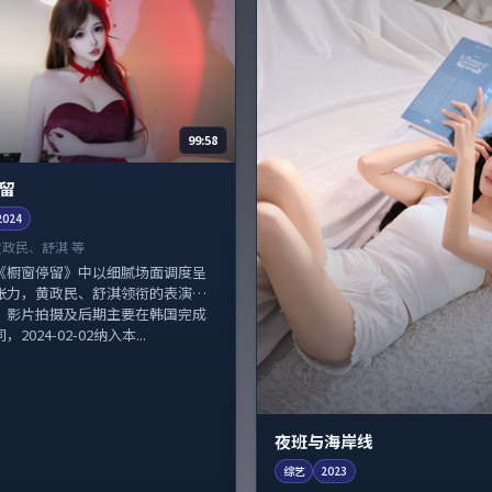
99:58
留
2024
黄政民、舒淇 等
《橱窗停留》中以细腻场面调度呈
张力，黄政民、舒淇领衔的表演层
。影片拍摄及后期主要在韩国完成
2024-02-02纳入本...
夜班与海岸线
综艺
2023