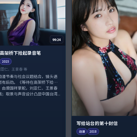
99:24
高架桥下拾起录音笔
2025
刘亚仁、王景春 等
动漫节奏与社会议题结合，镜头语
而有后劲。《等待在高架桥下拾起
》由曾国祥掌舵，刘亚仁、王景春
线；取景与声音设计凸显中国台湾...
写给站台的第十封信
动漫
2018