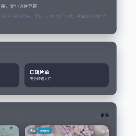
排序，缩小选片范围。
/最热/评分排序，手机与电脑均可点播；片库说明随剧目
口碑片单
高分精选入口
更多
法国
连载中