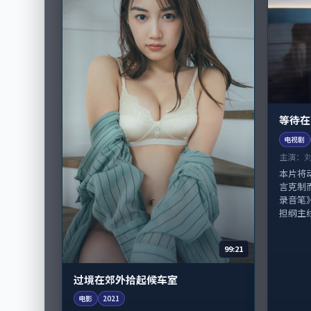
等待在
电视剧
主演：
本片将
言克制
录音笔
担纲主
99:21
过境在郊外拾起候车室
电影
2021