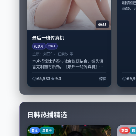
剧情侧
丽颖、汤
99:55
最后一班传真机
纪录片
2024
主演：
刘亚仁、任素汐 等
本片将惊悚节奏与社会议题结合，镜头语
言克制而有后劲。《最后一班传真机》由
黑泽清掌舵，刘亚仁、任素汐担纲主线；
取景与声音设计凸显美国城市质感，适合...
65,533
9.3
69,9
惊悚
日韩热播精选
日本
韩国
连载中
院