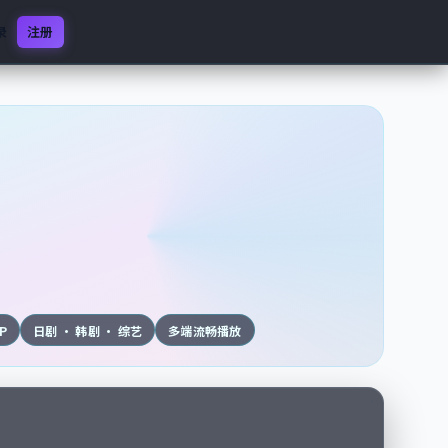
录
注册
0P
日剧 · 韩剧 · 综艺
多端流畅播放