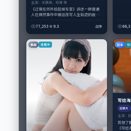
主演：
宋康昊、杨幂 等
《过境在郊外拾起候车室》讲述一群普通
人在偶然事件中被迫改写人生轨迹的故
事，战争类型元素服务于人物刻画而非噱
头。导演郭帆擅长留白叙事，宋康昊、杨
77,253
9.3
66,3
战争
幂...
美国
日本
连载中
杜
写给海
纪录片
主演：
若想了
《写给