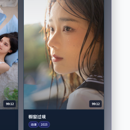
99:12
99:12
橱窗过境
动漫
2025